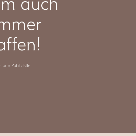
lem auch
 immer
affen!
und Publizistin.