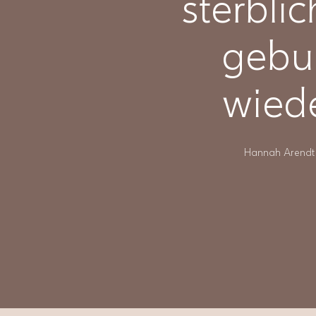
sterbli
gebur
wiede
Hannah Arendt w